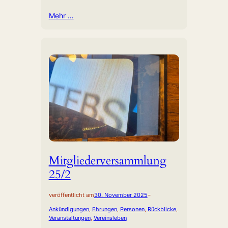
Mehr …
Mitgliederversammlung
25/2
veröffentlicht am
30. November 2025
–
Ankündigungen
, 
Ehrungen
, 
Personen
, 
Rückblicke
, 
Veranstaltungen
, 
Vereinsleben