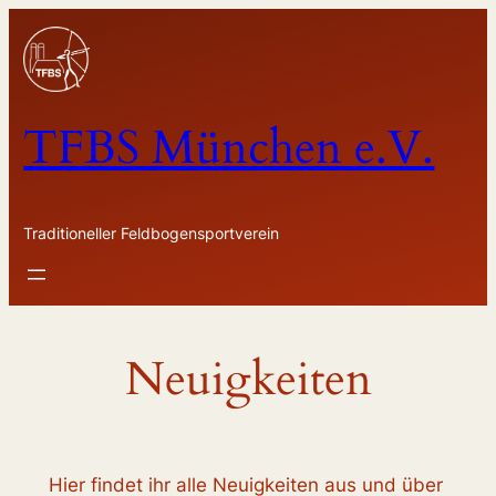
Zum
Inhalt
springen
TFBS München e.V.
Traditioneller Feldbogensportverein
Neuigkeiten
Hier findet ihr alle Neuigkeiten aus und über