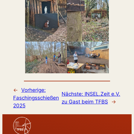
←
Vorherige:
Nächste:
INSEL.Zeit e.V.
Faschingsschießen
zu Gast beim TFBS
→
2025