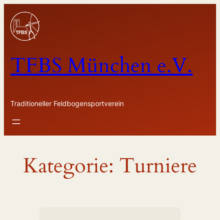
Zum
Inhalt
springen
TFBS München e.V.
Traditioneller Feldbogensportverein
Kategorie:
Turniere