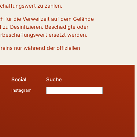
eschaffungswert zu zahlen.
ch für die Verweilzeit auf dem Gelände
 zu Desinfizieren. Beschädigte oder
derbeschaffungswert ersetzt werden.
eins nur während der offiziellen
Social
Suche
Instagram
S
u
c
h
e
n