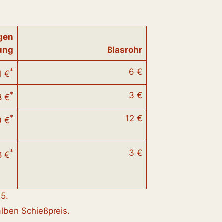
ogen
ung
Blasrohr
*
6 €
1 €
*
3 €
8 €
*
12 €
0 €
*
3 €
8 €
25.
lben Schießpreis.