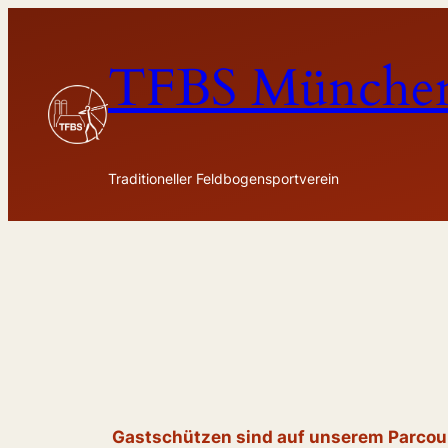
Zum
Inhalt
TFBS München
springen
Traditioneller Feldbogensportverein
Gastschützen sind auf unserem Parcou