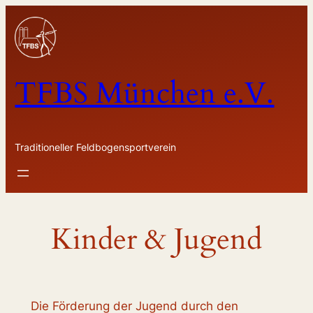
Zum
Inhalt
springen
TFBS München e.V.
Traditioneller Feldbogensportverein
Kinder & Jugend
Die Förderung der Jugend durch den