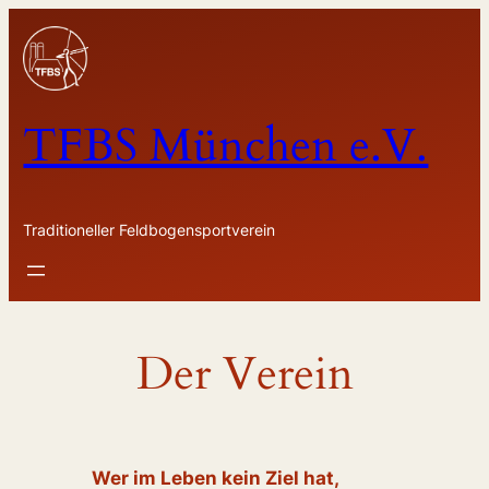
Zum
Inhalt
springen
TFBS München e.V.
Traditioneller Feldbogensportverein
Der Verein
Wer im Leben kein Ziel hat,