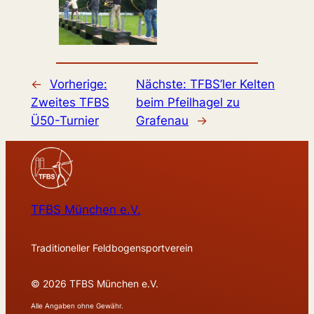
←
Vorherige:
Nächste:
TFBS’ler Kelten
Zweites TFBS
beim Pfeilhagel zu
Ü50-Turnier
Grafenau
→
TFBS München e.V.
Traditioneller Feldbogensportverein
© 2026 TFBS München e.V.
Alle Angaben ohne Gewähr.