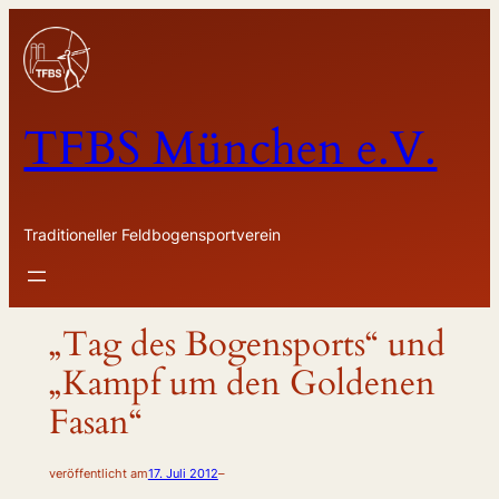
Zum
Inhalt
springen
TFBS München e.V.
Traditioneller Feldbogensportverein
„Tag des Bogensports“ und
„Kampf um den Goldenen
Fasan“
veröffentlicht am
17. Juli 2012
–