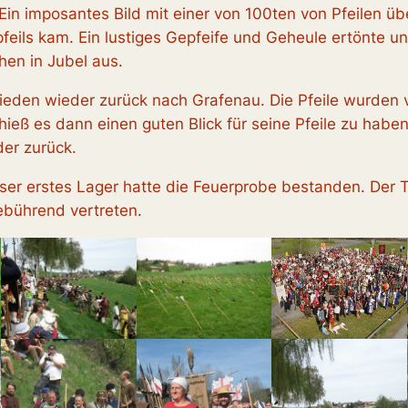
Ein imposantes Bild mit einer von 100ten von Pfeilen ü
feils kam. Ein lustiges Gepfeife und Geheule ertönte u
hen in Jubel aus.
frieden wieder zurück nach Grafenau. Die Pfeile wurde
ieß es dann einen guten Blick für seine Pfeile zu hab
der zurück.
er erstes Lager hatte die Feuerprobe bestanden. Der T
gebührend vertreten.