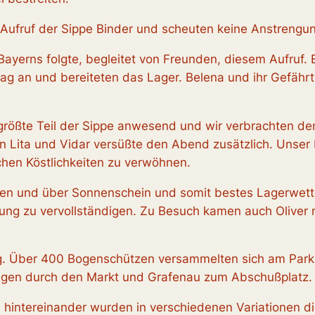
Aufruf der Sippe Binder und scheuten keine Anstreng
erns folgte, begleitet von Freunden, diesem Aufruf. Ein
ag an und bereiteten das Lager. Belena und ihr Gefähr
r größte Teil der Sippe anwesend und wir verbrachten 
n Lita und Vidar versüßte den Abend zusätzlich. Unser 
hen Köstlichkeiten zu verwöhnen.
ten und über Sonnenschein und somit bestes Lagerwette
ng zu vervollständigen. Zu Besuch kamen auch Oliver m
g. Über 400 Bogenschützen versammelten sich am Parkp
Zügen durch den Markt und Grafenau zum Abschußplatz.
en hintereinander wurden in verschiedenen Variationen di