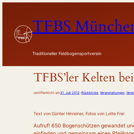
Zum
Inhalt
TFBS München
springen
Traditioneller Feldbogensportverein
TFBS’ler Kelten be
veröffentlicht am
31. Juli 2012
–
Rückblicke
, 
Veranstaltungen
, 
Vere
Text von Günter Hinreiner, Fotos von Lotte Frei
Aufruf! 650 Bogenschützen gewandet und a
einfinden und gemeinsam einen Pfeilhagel