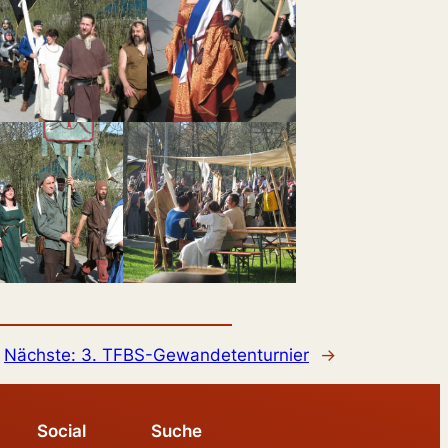
Nächste:
3. TFBS-Gewandetenturnier
→
Social
Suche