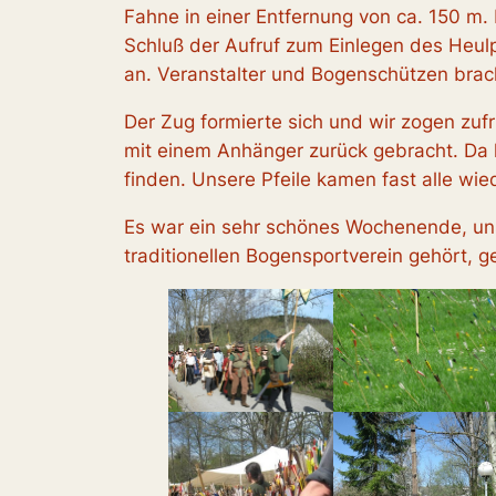
Fahne in einer Entfernung von ca. 150 m. 
Schluß der Aufruf zum Einlegen des Heulp
an. Veranstalter und Bogenschützen brac
Der Zug formierte sich und wir zogen zu
mit einem Anhänger zurück gebracht. Da h
finden. Unsere Pfeile kamen fast alle wie
Es war ein sehr schönes Wochenende, uns
traditionellen Bogensportverein gehört, 