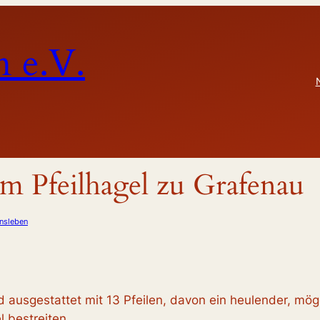
 e.V.
im Pfeilhagel zu Grafenau
insleben
usgestattet mit 13 Pfeilen, davon ein heulender, möge
 bestreiten.