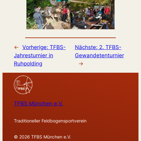
←
Vorherige:
TFBS-
Nächste:
2. TFBS-
Jahresturnier in
Gewandetenturnier
Ruhpolding
→
TFBS München e.V.
Traditioneller Feldbogensportverein
© 2026 TFBS München e.V.