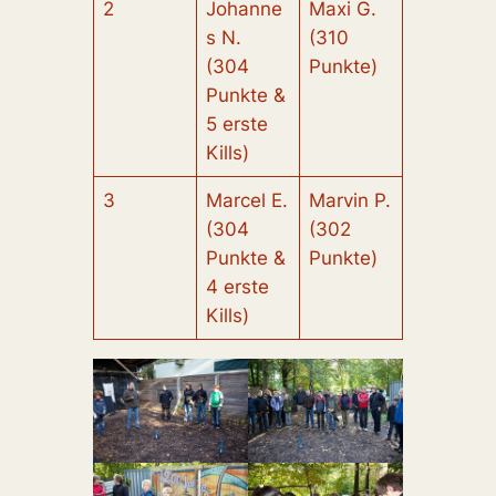
2
Johanne
Maxi G.
s N.
(310
(304
Punkte)
Punkte &
5 erste
Kills)
3
Marcel E.
Marvin P.
(304
(302
Punkte &
Punkte)
4 erste
Kills)