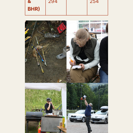
&
294
254
BHR)