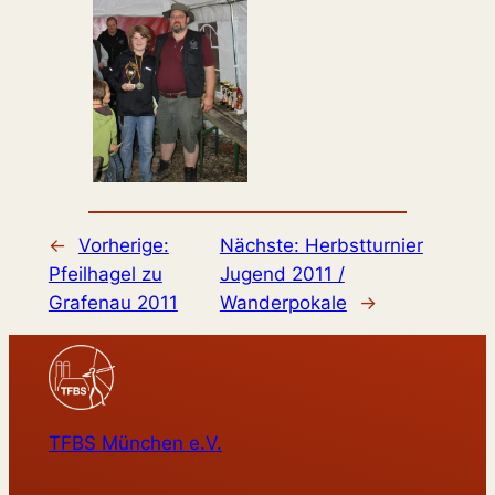
←
Vorherige:
Nächste:
Herbstturnier
Pfeilhagel zu
Jugend 2011 /
Grafenau 2011
Wanderpokale
→
TFBS München e.V.