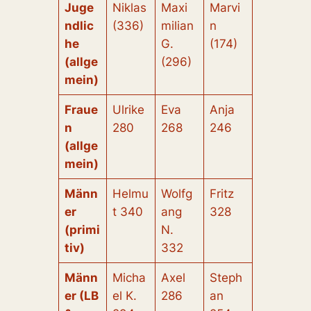
Juge
Niklas
Maxi
Marvi
ndlic
(336)
milian
n
he
G.
(174)
(allge
(296)
mein)
Fraue
Ulrike
Eva
Anja
n
280
268
246
(allge
mein)
Männ
Helmu
Wolfg
Fritz
er
t 340
ang
328
(primi
N.
tiv)
332
Männ
Micha
Axel
Steph
er (LB
el K.
286
an