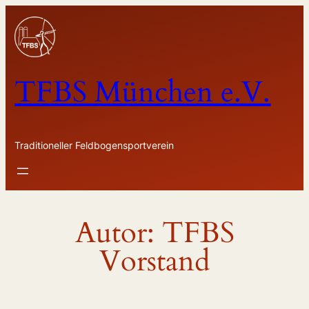
Zum
Inhalt
springen
TFBS München e.V.
Traditioneller Feldbogensportverein
Autor:
TFBS
Vorstand