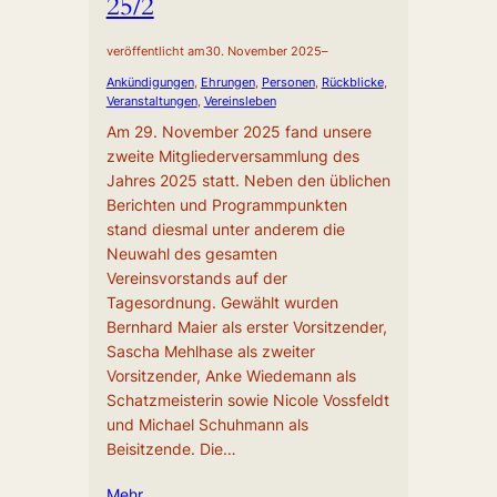
25/2
veröffentlicht am
30. November 2025
–
Ankündigungen
, 
Ehrungen
, 
Personen
, 
Rückblicke
, 
Veranstaltungen
, 
Vereinsleben
Am 29. November 2025 fand unsere
zweite Mitgliederversammlung des
Jahres 2025 statt. Neben den üblichen
Berichten und Programmpunkten
stand diesmal unter anderem die
Neuwahl des gesamten
Vereinsvorstands auf der
Tagesordnung. Gewählt wurden
Bernhard Maier als erster Vorsitzender,
Sascha Mehlhase als zweiter
Vorsitzender, Anke Wiedemann als
Schatzmeisterin sowie Nicole Vossfeldt
und Michael Schuhmann als
Beisitzende. Die…
Mehr …