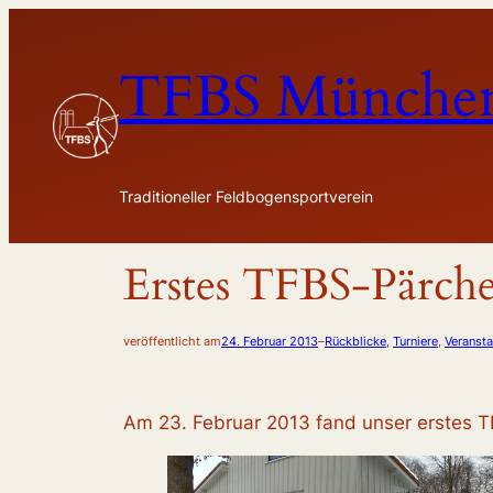
Zum
Inhalt
TFBS München
springen
Traditioneller Feldbogensportverein
Erstes TFBS-Pärche
veröffentlicht am
24. Februar 2013
–
Rückblicke
, 
Turniere
, 
Veransta
Am 23. Februar 2013 fand unser erstes TFB