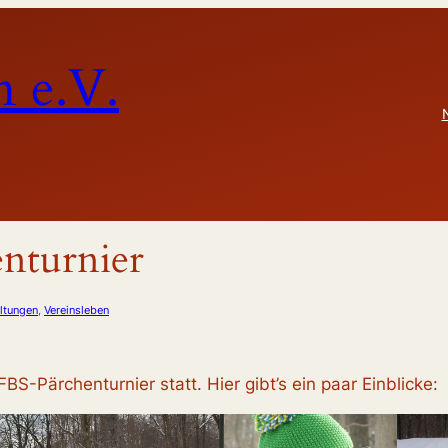
 e.V.
nturnier
ltungen
, 
Vereinsleben
S-Pärchenturnier statt. Hier gibt’s ein paar Einblicke: