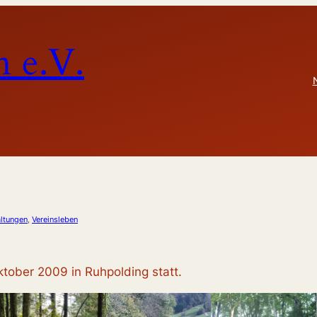
 e.V.
altungen
, 
Vereinsleben
tober 2009 in Ruhpolding statt.