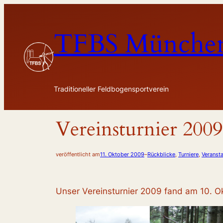
Zum
Inhalt
TFBS München
springen
Traditioneller Feldbogensportverein
Vereinsturnier 2009
veröffentlicht am
11. Oktober 2009
–
Rückblicke
, 
Turniere
, 
Veranst
Unser Vereinsturnier 2009 fand am 10. Ok