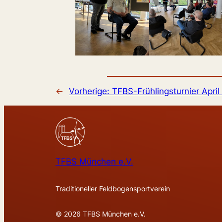
←
Vorherige:
TFBS-Frühlingsturnier Apri
TFBS München e.V.
Traditioneller Feldbogensportverein
© 2026 TFBS München e.V.