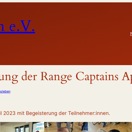
 e.V.
dung der Range Captains Ap
nsleben
l 2023 mit Begeisterung der Teilnehmer:innen.