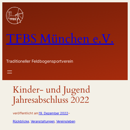
Zum
Inhalt
springen
TFBS München e.V.
Traditioneller Feldbogensportverein
Kinder- und Jugend
Jahresabschluss 2022
veröffentlicht am
19. Dezember 2022
–
Rückblicke
, 
Veranstaltungen
, 
Vereinsleben