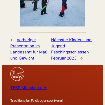
←
Vorherige:
Nächste:
Kinder- und
Präsentation im
Jugend
Landesamt für Maß
Faschingsschiessen
und Gewicht
Februar 2023
→
TFBS München e.V.
Traditioneller Feldbogensportverein